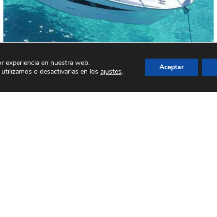
or experiencia en nuestra web.
Aceptar
utilizamos o desactivarlas en los
ajustes
.